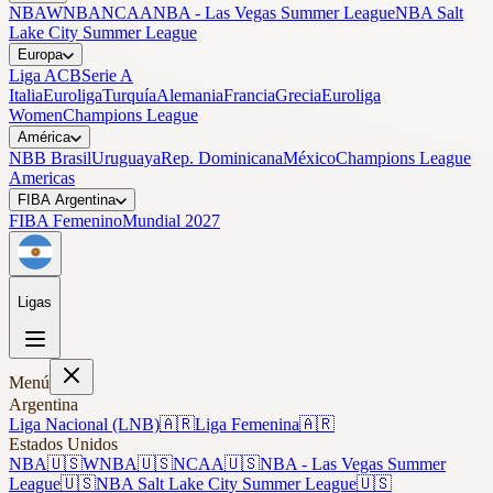
NBA
WNBA
NCAA
NBA - Las Vegas Summer League
NBA Salt
Lake City Summer League
Europa
Liga ACB
Serie A
Italia
Euroliga
Turquía
Alemania
Francia
Grecia
Euroliga
Women
Champions League
América
NBB Brasil
Uruguaya
Rep. Dominicana
México
Champions League
Americas
FIBA Argentina
FIBA Femenino
Mundial 2027
Ligas
Menú
Argentina
Liga Nacional (LNB)
🇦🇷
Liga Femenina
🇦🇷
Estados Unidos
NBA
🇺🇸
WNBA
🇺🇸
NCAA
🇺🇸
NBA - Las Vegas Summer
League
🇺🇸
NBA Salt Lake City Summer League
🇺🇸