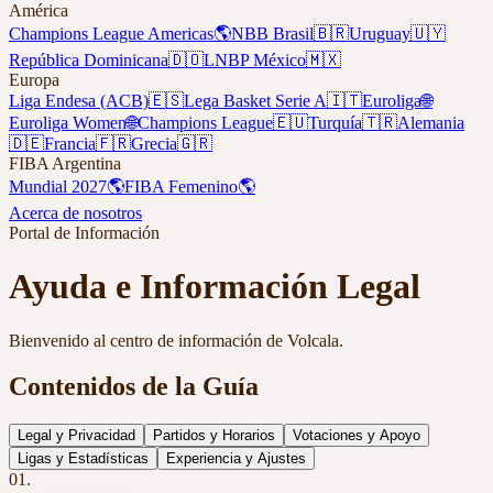
América
Champions League Americas
🌎
NBB Brasil
🇧🇷
Uruguay
🇺🇾
República Dominicana
🇩🇴
LNBP México
🇲🇽
Europa
Liga Endesa (ACB)
🇪🇸
Lega Basket Serie A
🇮🇹
Euroliga
🌐
Euroliga Women
🌐
Champions League
🇪🇺
Turquía
🇹🇷
Alemania
🇩🇪
Francia
🇫🇷
Grecia
🇬🇷
FIBA Argentina
Mundial 2027
🌎
FIBA Femenino
🌎
Acerca de nosotros
Portal de Información
Ayuda e Información Legal
Bienvenido al centro de información de Volcala.
Contenidos de la Guía
Legal y Privacidad
Partidos y Horarios
Votaciones y Apoyo
Ligas y Estadísticas
Experiencia y Ajustes
01.