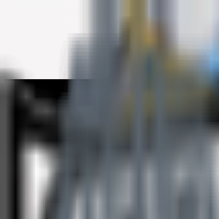
VOLCALA.COM
Argentina
Liga Nacional (LNB)
Liga Femenina
NBA