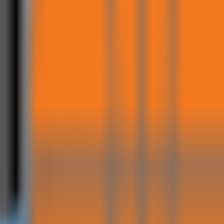
84
+ Mostrar Partidos
Cuartos de Final
Cuartos de Final
SERIE
EQUIPO
J
1
J
2
J
3
MUR
68
90
76
BAR
◀
91
87
100
+ Mostrar Partidos
Cuartos de Final
SERIE
EQUIPO
J
1
J
2
J
3
REA
97
118