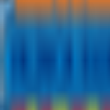
95
TEN
◀
98
83
107
+ Mostrar Partidos
Cuartos de Final
SERIE
EQUIPO
J
1
J
2
VAL
◀
83
88
BIL
80
71
+ Mostrar Partidos
Cuartos de Final
SERIE
EQUIPO
J
1
J
2
J
3
BAS
85