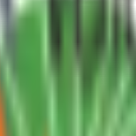
ultados y fixture en vivo