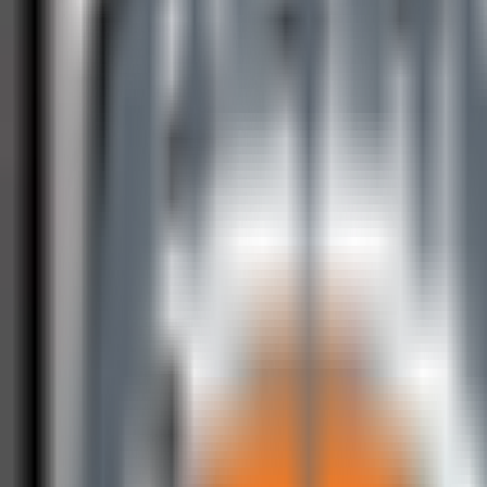
NBA
WNBA
NCAA
NBA - Las Vegas Summer League
NBA Salt Lak
Europa
Liga ACB
Serie A Italia
Euroliga
Turquía
Alemania
Francia
Grecia
Eurol
América
NBB Brasil
Uruguaya
Rep. Dominicana
México
Champions League Am
FIBA Argentina
FIBA Femenino
Mundial 2027
Ligas
Menú
Argentina
Liga Nacional (LNB)
🇦🇷
Liga Femenina
🇦🇷
Estados Unidos
NBA
🇺🇸
WNBA
🇺🇸
NCAA
🇺🇸
NBA - Las Vegas Summer Leag
América
Champions League Americas
🌎
NBB Brasil
🇧🇷
Uruguay
🇺🇾
Repúb
Europa
Liga Endesa (ACB)
🇪🇸
Lega Basket Serie A
🇮🇹
Euroliga
🌐
Eurolig