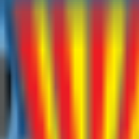
63
88
JOV
◀
71
82
96
+ Mostrar Partidos
Semifinales
Semifinales
SERIE
EQUIPO
J
1
J
2
J
3
BAR
◀
100
97
85
TEN
67
89
76
+ Mostrar Partidos
Semifinales
SERIE
EQUIPO
J
1