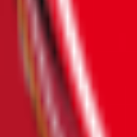
4
equipos ·
ver tabla
+
Grupo F
3
equipos ·
ver tabla
+
Grupo G
4
equipos ·
ver tabla
+
Grupo H
4
equipos ·
ver tabla
+
🏆
Cuadro de Playoffs
Cuartos de Final