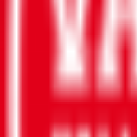
FIBA Argentina
Mundial 2027
🌎
FIBA Femenino
🌎
Acerca de nosotros
Champions League Europa: resul
Ayer
Hoy
Mañana
Horarios:
Argentina (UTC-3)
Act:
04:55:42 PM
Tabla de posiciones de
Champions League Europa