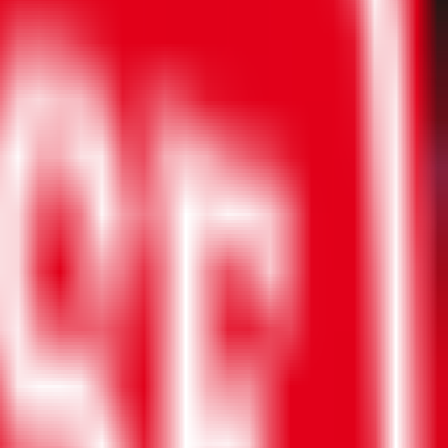
🇷
Grecia
🇬🇷