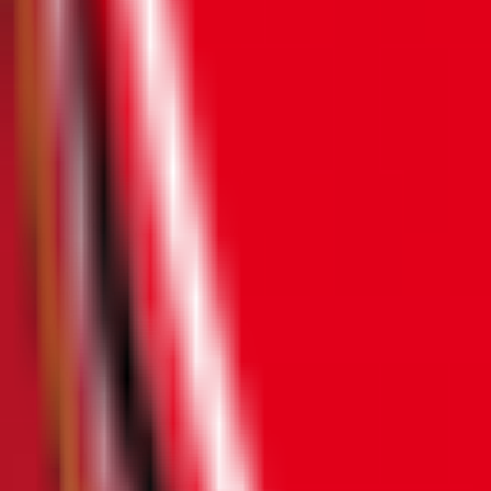
Grupo A
4
equipos ·
ver tabla
+
Grupo B
4
equipos ·
ver tabla
+
Grupo C
3
equipos ·
ver tabla
+
Grupo D
4
equipos ·
ver tabla
+
Grupo E