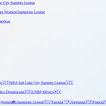
e City Summer League
iga Women
Champions League
ericas
ue
🇺🇸
NBA Salt Lake City Summer League
🇺🇸
lica Dominicana
🇩🇴
LNBP México
🇲🇽
a Women
🌐
Champions League
🇪🇺
Turquía
🇹🇷
Alemania
🇩🇪
Francia
