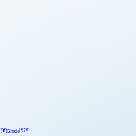
🇷
Grecia
🇬🇷