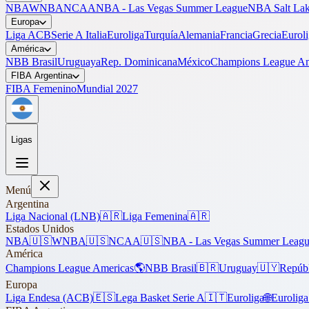
NBA
WNBA
NCAA
NBA - Las Vegas Summer League
NBA Salt Lak
Europa
Liga ACB
Serie A Italia
Euroliga
Turquía
Alemania
Francia
Grecia
Eurol
América
NBB Brasil
Uruguaya
Rep. Dominicana
México
Champions League Am
FIBA Argentina
FIBA Femenino
Mundial 2027
Ligas
Menú
Argentina
Liga Nacional (LNB)
🇦🇷
Liga Femenina
🇦🇷
Estados Unidos
NBA
🇺🇸
WNBA
🇺🇸
NCAA
🇺🇸
NBA - Las Vegas Summer Leag
América
Champions League Americas
🌎
NBB Brasil
🇧🇷
Uruguay
🇺🇾
Repúb
Europa
Liga Endesa (ACB)
🇪🇸
Lega Basket Serie A
🇮🇹
Euroliga
🌐
Eurolig